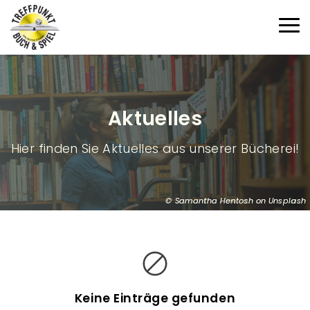
Direkt zum Inhalt
Haup
Aktuelles
Hier finden Sie Aktuelles aus unserer Bücherei!
Samantha Hentosh on Unsplash
B
l
o
g
Keine Einträge gefunden