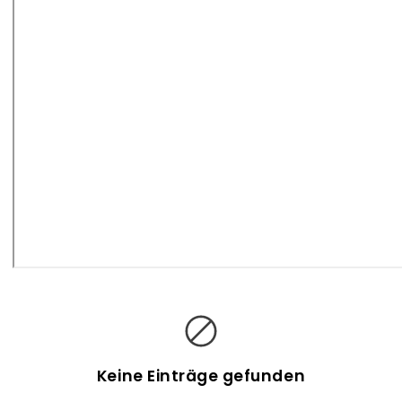
B
l
o
g
Keine Einträge gefunden